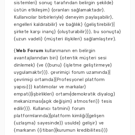
sistemleri} sonuç tarafından belirgin şekilde}
üstün etkileşim} {oranları sağlamaktadır}.
Kullanıcılar birbirleriyle} deneyim paylaşabilir},
engelleri kaldırabilir} ve bağlılık} {geliştirebilir}|
şirkete karşı inanç} {oluşturabilir}}}, bu sonuçta}
{uzun vadeli} {müşteri ilişkileri} sağlamlaştırır}.
{
Web Forum
kullanmanın en belirgin
avantajlarından biri} {otentik müşteri sesi
dinlemek} {ve {{bunu} {işletme geliştirmeye}
uygulamaktır}}}. çevrimiçi forum uzamında}|
çevrimiçi ortamda}|Profesyonel platform
yapısı}}} katılımcılar ve markalar}
empati}|işbirlikleri} ortamı|demokratik diyalog}
mekanizması|açık değişim} atmosferi}} tesis
edilir}}}. Kullanıcı tatmini} forum
platformlarında}|platform kimliği}|gelişen
{uzlaşma} sayesinde}} usulde} gelişir} ve
{markanın {{itibarı}|kurumun kredibilitesi}}}