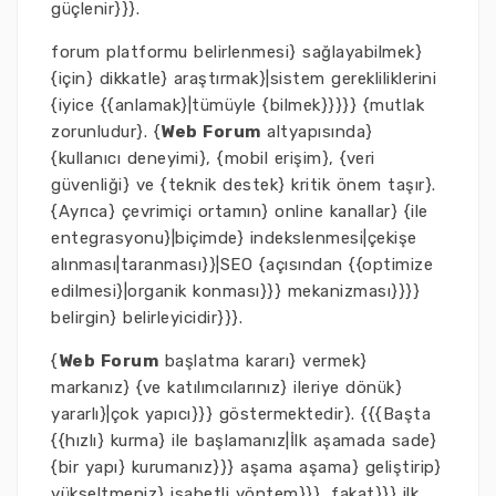
güçlenir}}}.
forum platformu belirlenmesi} sağlayabilmek}
{için} dikkatle} araştırmak}|sistem gerekliliklerini
{iyice {{anlamak}|tümüyle {bilmek}}}}} {mutlak
zorunludur}. {
Web Forum
altyapısında}
{kullanıcı deneyimi}, {mobil erişim}, {veri
güvenliği} ve {teknik destek} kritik önem taşır}.
{Ayrıca} çevrimiçi ortamın} online kanallar} {ile
entegrasyonu}|biçimde} indekslenmesi|çekişe
alınması|taranması}}|SEO {açısından {{optimize
edilmesi}|organik konması}}} mekanizması}}}}
belirgin} belirleyicidir}}}.
{
Web Forum
başlatma kararı} vermek}
markanız} {ve katılımcılarınız} ileriye dönük}
yararlı}|çok yapıcı}}} göstermektedir}. {{{Başta
{{hızlı} kurma} ile başlamanız|İlk aşamada sade}
{bir yapı} kurumanız}}} aşama aşama} geliştirip}
yükseltmeniz} isabetli yöntem}}}, fakat}}} ilk