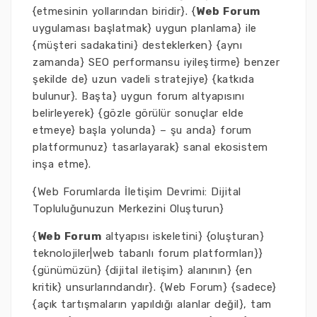
{etmesinin yollarından biridir}. {
Web Forum
uygulaması başlatmak} uygun planlama} ile
{müşteri sadakatini} desteklerken} {aynı
zamanda} SEO performansu iyileştirme} benzer
şekilde de} uzun vadeli stratejiye} {katkıda
bulunur}. Başta} uygun forum altyapısını
belirleyerek} {gözle görülür sonuçlar elde
etmeye} başla yolunda} – şu anda} forum
platformunuz} tasarlayarak} sanal ekosistem
inşa etme}.
{Web Forumlarda İletişim Devrimi: Dijital
Topluluğunuzun Merkezini Oluşturun}
{
Web Forum
altyapısı iskeletini} {oluşturan}
teknolojiler|web tabanlı forum platformları}}
{günümüzün} {dijital iletişim} alanının} {en
kritik} unsurlarındandır}. {Web Forum} {sadece}
{açık tartışmaların yapıldığı alanlar değil}, tam