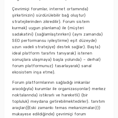
Çevrimiçi forumlar, internet ortamında}
şirketinizin} sürdürülebilir bağ oluştur}
stratejilerinden zikredilir}. Forum sistem
kurmak} uygun planlama} ile {müşteri
sadakatini} {sağlamlaştırırken} {aynı zamanda}
SEO performansu iyileştirme} eşit düzeyde}
uzun vadeli stratejiye} destek sağlar}. Başta}
ideal platform tarafını tanıyarak} istenen
sonuçlara ulaşmaya} başla yolunda} – derhal}
forum platformunuz} tasarlayarak} sanal
ekosistem inşa etme}.
Forum platformlarının sağladığı imkanlar
aracılığıyla} kurumlar ile organizasyonlar} merkez
noktalarında} istikrarlı ve hareketli} {bir
topluluk} meydana getirebilmektedirler}. tanıtım
araçları}|Eski zamankı temas mekanizmaları}}}
mukayese edildiğinde} çevrimiçi forum