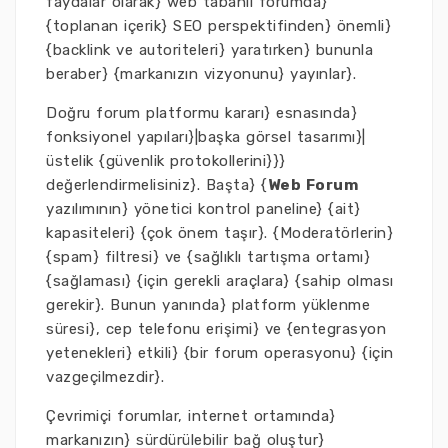
faydalar olarak} web tabanlı forumda}
{toplanan içerik} SEO perspektifinden} önemli}
{backlink ve autoriteleri} yaratırken} bununla
beraber} {markanızın vizyonunu} yayınlar}.
Doğru forum platformu kararı} esnasında}
fonksiyonel yapıları}|başka görsel tasarımı}|
üstelik {güvenlik protokollerini}}}
değerlendirmelisiniz}. Başta} {
Web Forum
yazılımının} yönetici kontrol paneline} {ait}
kapasiteleri} {çok önem taşır}. {Moderatörlerin}
{spam} filtresi} ve {sağlıklı tartışma ortamı}
{sağlaması} {için gerekli araçlara} {sahip olması
gerekir}. Bunun yanında} platform yüklenme
süresi}, cep telefonu erişimi} ve {entegrasyon
yetenekleri} etkili} {bir forum operasyonu} {için
vazgeçilmezdir}.
Çevrimiçi forumlar, internet ortamında}
markanızın} sürdürülebilir bağ oluştur}