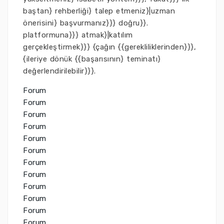
baştan} rehberliği} talep etmeniz}|uzman
önerisini} başvurmanız}}} doğru}}.
platformuna}}} atmak}|katılım
gerçekleştirmek}}} {çağın {{gerekliliklerinden}}},
{ileriye dönük {{başarısının} teminatı}
değerlendirilebilir}}}.
Forum
Forum
Forum
Forum
Forum
Forum
Forum
Forum
Forum
Forum
Forum
Forum