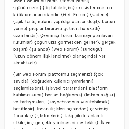
Web Forum
altyapısı {temel yapısı}
{günümüzün} {dijital iletişim} ekosisteminin en
kritik unsurlarındandır. {Web Forum} {sadece}
{açık tartışmaların yapıldığı alanlar değil}, bunun
yerine} gruplar biraraya getiren hareketli}
uzamlarıdır}. Çevrimiçi forum kurmayı planlayan
kurumlar} çoğunlukla görmezden gelirler}: gerçek
başarı} {şu anda} {Web Forum} {sunduğu}
{uzun dönem ilişkilendirme} olanağında} yer
almaktadır}.
{Bir Web Forum platformu seçmeniz} {çok
sayıda} {doğrudan kullanıcı yararlarını}
sağlamlaştırır}. İşlevsel tarafından} platform
katılımcılarına} her an bağlanma} {imkanı sağlar}
ve tartışmaları} {asynchronous yürütebilmek}
basitleşir}. İnsan ilişkileri açısından} çevrimiçi
forumlar} {işletmelerin} takipçilerle anlamlı
etkileşim} gerçekleştirilmesini destekler}. İlave