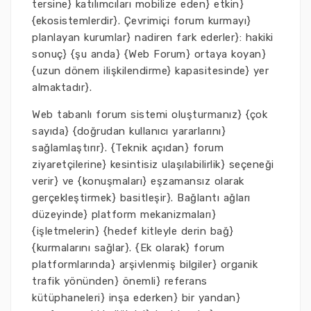
tersine} katılımcıları mobilize eden} etkin}
{ekosistemlerdir}. Çevrimiçi forum kurmayı}
planlayan kurumlar} nadiren fark ederler}: hakiki
sonuç} {şu anda} {Web Forum} ortaya koyan}
{uzun dönem ilişkilendirme} kapasitesinde} yer
almaktadır}.
Web tabanlı forum sistemi oluşturmanız} {çok
sayıda} {doğrudan kullanıcı yararlarını}
sağlamlaştırır}. {Teknik açıdan} forum
ziyaretçilerine} kesintisiz ulaşılabilirlik} seçeneği
verir} ve {konuşmaları} eşzamansız olarak
gerçekleştirmek} basitleşir}. Bağlantı ağları
düzeyinde} platform mekanizmaları}
{işletmelerin} {hedef kitleyle derin bağ}
{kurmalarını sağlar}. {Ek olarak} forum
platformlarında} arşivlenmiş bilgiler} organik
trafik yönünden} önemli} referans
kütüphaneleri} inşa ederken} bir yandan}