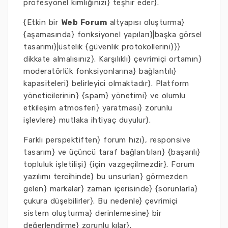
profesyonel kimliğinizi} teşhir eder}.
{Etkin bir
Web Forum
altyapısı oluşturma}
{aşamasında} fonksiyonel yapıları}|başka görsel
tasarımı}|üstelik {güvenlik protokollerini}}}
dikkate almalısınız}. Karşılıklı} çevrimiçi ortamın}
moderatörlük fonksiyonlarına} bağlantılı}
kapasiteleri} belirleyici olmaktadır}. Platform
yöneticilerinin} {spam} yönetimi} ve olumlu
etkileşim atmosferi} yaratması} zorunlu
işlevlere} mutlaka ihtiyaç duyulur}.
Farklı perspektiften} forum hızı}, responsive
tasarım} ve üçüncü taraf bağlantıları} {başarılı}
topluluk işletilişi} {için vazgeçilmezdir}. Forum
yazılımı tercihinde} bu unsurları} görmezden
gelen} markalar} zaman içerisinde} {sorunlarla}
çukura düşebilirler}. Bu nedenle} çevrimiçi
sistem oluşturma} derinlemesine} bir
değerlendirme} zorunlu kılar}.