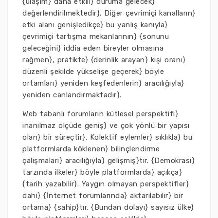
{ulaşım} daha etkili} duruma gelecek}
değerlendirilmektedir}. Diğer çevrimiçi kanalların}
etki alanı genişledikçe} bu yanlış kanıyla}
çevrimiçi tartışma mekanlarının} {sonunu
geleceğini} iddia eden bireyler olmasına
rağmen}, pratikte} {derinlik arayan} kişi oranı}
düzenli şekilde yükselişe geçerek} böyle
ortamları} yeniden keşfedenlerin} aracılığıyla}
yeniden canlandırmaktadır}.
Web tabanlı forumların kütlesel perspektifi}
inanılmaz ölçüde geniş} ve çok yönlü bir yapısı
olan} bir süreçtir}. Kolektif eylemler} sıklıkla} bu
platformlarda köklenen} bilinçlendirme
çalışmaları} aracılığıyla} gelişmiş}tır. {Demokrasi}
tarzında ilkeler} böyle platformlarda} açıkça}
{tarih yazabilir}. Yaygın olmayan perspektifler}
dahi} {İnternet forumlarında} aktarılabilir} bir
ortama} {sahip}tır. {Bundan dolayı} sayısız ülke}