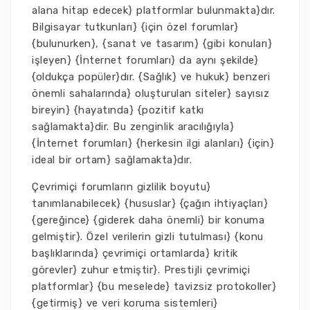
alana hitap edecek} platformlar bulunmakta}dır.
Bilgisayar tutkunları} {için özel forumlar}
{bulunurken}, {sanat ve tasarım} {gibi konuları}
işleyen} {İnternet forumları} da aynı şekilde}
{oldukça popüler}dır. {Sağlık} ve hukuk} benzeri
önemli sahalarında} oluşturulan siteler} sayısız
bireyin} {hayatında} {pozitif katkı
sağlamakta}dir. Bu zenginlik aracılığıyla}
{İnternet forumları} {herkesin ilgi alanları} {için}
ideal bir ortam} sağlamakta}dır.
Çevrimiçi forumların gizlilik boyutu}
tanımlanabilecek} {hususlar} {çağın ihtiyaçları}
{gereğince} {giderek daha önemli} bir konuma
gelmiştir}. Özel verilerin gizli tutulması} {konu
başlıklarında} çevrimiçi ortamlarda} kritik
görevler} zuhur etmiştir}. Prestijli çevrimiçi
platformlar} {bu meselede} tavizsiz protokoller}
{getirmiş} ve veri koruma sistemleri}