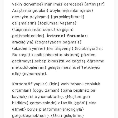
yakın dönemde} inanılmaz derecede} {artmıştır}.
Araştırma grupları} böyle mekanlar içinde}
deneyim paylaşımı} {gerçekleştirerek}
çalışmaların} {toplumsal yaşama}
{taşınmasında} somut değişim}
getirmektedirler}.
İnternet forumları
aracılığıyla} {coğrafyadan bağımsız}
{akademisyenler} fikir alışverişi} {kurabiliyor}lar.
Bu koşul} klasik üniversite sistemi} gözden
geçirmeye} sebep kılmış}tır ve çağdaş öğrenme
metodolojilerinin} geliştirilmesinde} tetikleyici
etki} {oynamıştır}.
Korporatif yapılar} {için} web tabanlı topluluk
ortamları} {çoğu zaman} {paha biçilmez bir
kaynak} rol oynamaktadır}. {Müşteri geri
bildirimi} çerçevesinde} otantik içgörü} elde
etmek} böyle platformlar aracılığıyla}
gerçekleşmektedir}. {Ürün geliştirme}