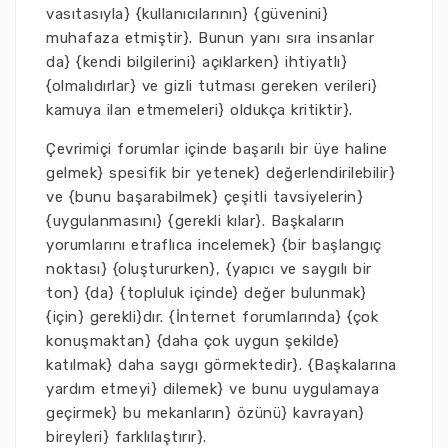
vasıtasıyla} {kullanıcılarının} {güvenini}
muhafaza etmiştir}. Bunun yanı sıra insanlar
da} {kendi bilgilerini} açıklarken} ihtiyatlı}
{olmalıdırlar} ve gizli tutması gereken verileri}
kamuya ilan etmemeleri} oldukça kritiktir}.
Çevrimiçi forumlar içinde başarılı bir üye haline
gelmek} spesifik bir yetenek} değerlendirilebilir}
ve {bunu başarabilmek} çeşitli tavsiyelerin}
{uygulanmasını} {gerekli kılar}. Başkaların
yorumlarını etraflıca incelemek} {bir başlangıç
noktası} {oluştururken}, {yapıcı ve saygılı bir
ton} {da} {topluluk içinde} değer bulunmak}
{için} gerekli}dır. {İnternet forumlarında} {çok
konuşmaktan} {daha çok uygun şekilde}
katılmak} daha saygı görmektedir}. {Başkalarına
yardım etmeyi} dilemek} ve bunu uygulamaya
geçirmek} bu mekanların} özünü} kavrayan}
bireyleri} farklılaştırır}.