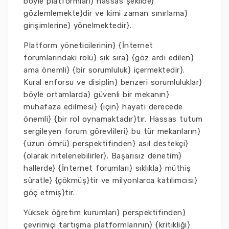
böyle platformları} hassas şekilde}
gözlemlemekte}dir ve kimi zaman sınırlama}
girişimlerine} yönelmektedir}.
Platform yöneticilerinin} {İnternet
forumlarındaki rolü} sık sıra} {göz ardı edilen}
ama önemli} {bir sorumluluk} içermektedir}.
Kural enforsu ve disiplin} benzeri sorumluluklar}
böyle ortamlarda} güvenli bir mekanın}
muhafaza edilmesi} {için} hayati derecede
önemli} {bir rol oynamaktadır}tır. Hassas tutum
sergileyen forum görevlileri} bu tür mekanların}
{uzun ömrü} perspektifinden} asıl destekçi}
{olarak nitelenebilirler}. Başarısız denetim}
hallerde} {İnternet forumları} sıklıkla} müthiş
süratle} {çökmüş}tir ve milyonlarca katılımcısı}
göç etmiş}tir.
Yüksek öğretim kurumları} perspektifinden}
çevrimiçi tartışma platformlarının} {kritikliği}