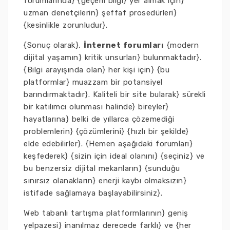
forumlarında} {geçerli bilgi} yer almak için}
uzman denetçilerin} şeffaf prosedürleri}
{kesinlikle zorunludur}.
{Sonuç olarak},
İnternet forumları
{modern
dijital yaşamın} kritik unsurları} bulunmaktadır}.
{Bilgi arayışında olan} her kişi için} {bu
platformlar} muazzam bir potansiyel
barındırmaktadır}. Kaliteli bir site bularak} sürekli
bir katılımcı olunması halinde} bireyler}
hayatlarına} belki de yıllarca çözemediği
problemlerin} {çözümlerini} {hızlı bir şekilde}
elde edebilirler}. {Hemen aşağıdaki forumları}
keşfederek} {sizin için ideal olanını} {seçiniz} ve
bu benzersiz dijital mekanların} {sunduğu
sınırsız olanakların} enerji kaybı olmaksızın}
istifade sağlamaya başlayabilirsiniz}.
Web tabanlı tartışma platformlarının} geniş
yelpazesi} inanılmaz derecede farklı} ve {her