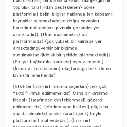
bulunan|Geniş bir katılımcı kitlesi olan|Engin bir
topluluk tarafından desteklenen} böyle
platformlar} belirli bilgiler hakkında {en kapsamlı
kaynaklar sunmaktadır|en doğru cevapları
barındırmaktadır|en güvenilir çözümler yer
almaktadır}}. {Ürün incelemeleri} bu
platformlarda} {çok yüksek bir kalitede yer
almaktadır|güvenilir bir biçimde
sunulmaktadır|iddialı bir şekilde işlenmektedir}}.
{Sosyal bağlantılar kurması} aynı zamanda}
{İnternet forumlarının} oluşturduğu belki de en
kıymetli nimetleridir}.
{Etkili bir İnternet forumu seçerken} pek çok
faktör} ihmal edilmemelidir}. Canlı bir katılımcı
kitlesi} {tarafından desteklenmesi} gözardı
edilmemelidir}. {Moderasyon kalitesi} güçlü bir
yapıda olmalıdır} çünkü zararlı içerik} böyle
platformları} mahvedebilir}. {İnternet