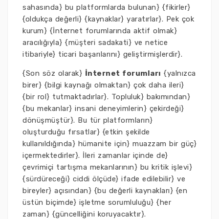
sahasında} bu platformlarda bulunan} {fikirler}
{oldukça değerli} {kaynaklar} yaratırlar}. Pek çok
kurum} {İnternet forumlarında aktif olmak}
aracılığıyla} {müşteri sadakati} ve netice
itibariyle} ticari başarılarını} geliştirmişlerdir}.
{Son söz olarak}
İnternet forumları
{yalnızca
birer} {bilgi kaynağı olmaktan} çok daha ileri}
{bir rol} tutmaktadırlar}. Topluluk} bakımından}
{bu mekanlar} insani deneyimlerin} çekirdeği}
dönüşmüştür}. Bu tür platformların}
oluşturduğu fırsatlar} {etkin şekilde
kullanıldığında} hümanite için} muazzam bir güç}
içermektedirler}. İleri zamanlar içinde de}
çevrimiçi tartışma mekanlarının} bu kritik işlevi}
{sürdüreceği} ciddi ölçüde} ifade edilebilir} ve
bireyler} açısından} {bu değerli kaynakları} {en
üstün biçimde} işletme sorumluluğu} {her
zaman} {güncelliğini koruyacaktır}.