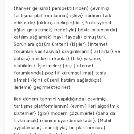
{Kariyer gelişimi} perspektifinden} çevrimiçi
tartışma platformlarının} işlevi} nadiren fark
edilse de} {oldukça belirgin}dir. {Profesyonel
ağları geliştirmek} hedefiyle} böyle ortamlarda}
katılım sağlamak} hayli faydalı} olmuştur}.
Sorunlara çözüm üreten} {kişiler} {İnternet
forumları vasıtasıyla} saygınlıklarını} artırırlar} ve
dahası} mesleki imkanlar} {bile} yaşamış
olabilirler}. İşletmeler} {da} {İnternet
forumlarında} pozitif kurumsal imaj} tesis
etmek} {için} düzenli katılım sağladıkça}
ilerleme} geçirmektedirler}.
İleri dönem tahmini yapıldığında} çevrimiçi
tartışma platformlarının} {evrimi} ileri algoritmik
sistemler} {gibi} modern çözümlerle} {daha da
hızlanacak} izlenimi uyandırmaktadır}. {Mobil
uygulamalar} aracılığıyla} bu platformlara}