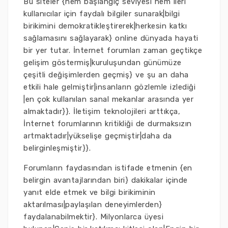
Bu siteler {hem başlangıç seviyesi hem ileri
kullanıcılar için faydalı bilgiler sunarak|bilgi
birikimini demokratikleştirerek|herkesin katkı
sağlamasını sağlayarak} online dünyada hayati
bir yer tutar. İnternet forumları zaman geçtikçe
gelişim göstermiş|kuruluşundan günümüze
çeşitli değişimlerden geçmiş} ve şu an daha
etkili hale gelmiştir|insanların gözlemle izlediği
|en çok kullanılan sanal mekanlar arasında yer
almaktadır}}. İletişim teknolojileri arttıkça,
İnternet forumlarının kritikliği de durmaksızın
artmaktadır|yükselişe geçmiştir|daha da
belirginleşmiştir}}.
Forumların faydasından istifade etmenin {en
belirgin avantajlarından biri} dakikalar içinde
yanıt elde etmek ve bilgi birikiminin
aktarılması|paylaşılan deneyimlerden}
faydalanabilmektir}. Milyonlarca üyesi