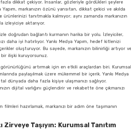
fazla dikkat çekiyor. İnsanlar, gözleriyle gördükleri şeylere
a Yapım, markanızın özünü yansıtan, dikkat çekici ve akılda
dece ürünlerinizi tanıtmakla kalmıyor; aynı zamanda markanızın
 izleyiciye aktarıyor.
izle doğrudan bağlantı kurmanın harika bir yolu. İzleyiciler,
zı daha iyi hatırlıyor. Yankı Medya Yapım, hedef kitlenizi
çerikler oluşturuyor. Bu sayede, markanızın bilinirliği artıyor v
bir ilişki kuruyorsunuz.
rünürlüğünü artırmak için en etkili araçlardan biri. Kurumsa
rmlarında paylaşılmak üzere mükemmel bir içerik. Yankı Medya
jital dünyada daha fazla kişiye ulaşmanızı sağlıyor.
ızın dijital varlığını güçlendirir ve rekabette öne çıkmanızı
m filmleri hazırlamak, markanızı bir adım öne taşımanın
ı Zirveye Taşıyın: Kurumsal Tanıtım