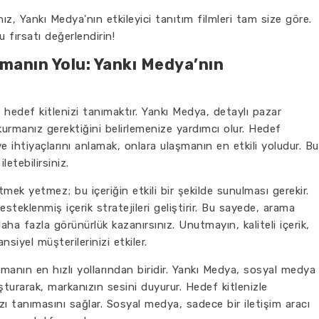
ız, Yankı Medya'nın etkileyici tanıtım filmleri tam size göre.
 fırsatı değerlendirin!
ırmanın Yolu: Yankı Medya’nın
mı, hedef kitlenizi tanımaktır. Yankı Medya, detaylı pazar
 kurmanız gerektiğini belirlemenize yardımcı olur. Hedef
ını ve ihtiyaçlarını anlamak, onlara ulaşmanın en etkili yoludur. Bu
etebilirsiniz.
etmek yetmez; bu içeriğin etkili bir şekilde sunulması gerekir.
teklenmiş içerik stratejileri geliştirir. Bu sayede, arama
aha fazla görünürlük kazanırsınız. Unutmayın, kaliteli içerik,
nsiyel müşterilerinizi etkiler.
ırmanın en hızlı yollarından biridir. Yankı Medya, sosyal medya
şturarak, markanızın sesini duyurur. Hedef kitlenizle
ı tanımasını sağlar. Sosyal medya, sadece bir iletişim aracı