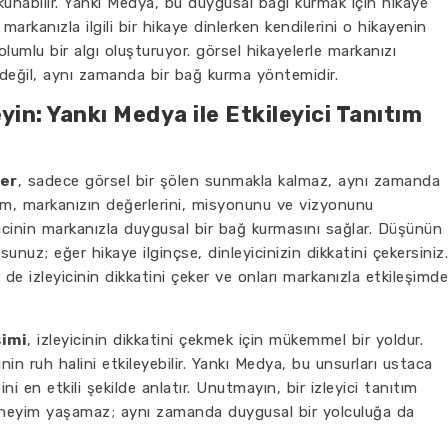
dokunabilir. Yankı Medya, bu duygusal bağı kurmak için hikaye
, markanızla ilgili bir hikaye dinlerken kendilerini o hikayenin
 olumlu bir algı oluşturuyor. görsel hikayelerle markanızı
değil, aynı zamanda bir bağ kurma yöntemidir.
yin: Yankı Medya ile Etkileyici Tanıtım
er
, sadece görsel bir şölen sunmakla kalmaz, aynı zamanda
 film, markanızın değerlerini, misyonunu ve vizyonunu
eyicinin markanızla duygusal bir bağ kurmasını sağlar. Düşünün
rsunuz; eğer hikaye ilginçse, dinleyicinizin dikkatini çekersiniz.
mi de izleyicinin dikkatini çeker ve onları markanızla etkileşimde
şimi
, izleyicinin dikkatini çekmek için mükemmel bir yoldur.
inin ruh halini etkileyebilir. Yankı Medya, bu unsurları ustaca
ni en etkili şekilde anlatır. Unutmayın, bir izleyici tanıtım
 deneyim yaşamaz; aynı zamanda duygusal bir yolculuğa da