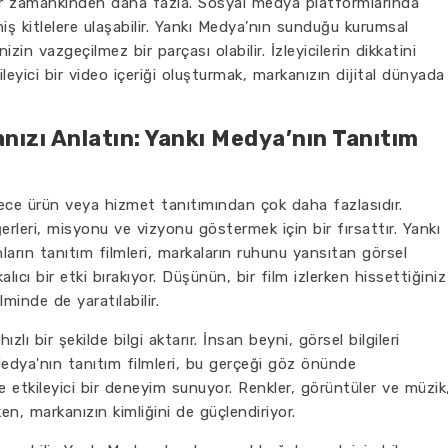
her zamankinden daha fazla. Sosyal medya platformlarında
eniş kitlelere ulaşabilir. Yankı Medya’nın sunduğu kurumsal
zin vazgeçilmez bir parçası olabilir. İzleyicilerin dikkatini
eyici bir video içeriği oluşturmak, markanızın dijital dünyada
nızı Anlatın: Yankı Medya’nın Tanıtım
ece ürün veya hizmet tanıtımından çok daha fazlasıdır.
ğerleri, misyonu ve vizyonu göstermek için bir fırsattır. Yankı
arın tanıtım filmleri, markaların ruhunu yansıtan görsel
kalıcı bir etki bırakıyor. Düşünün, bir film izlerken hissettiğiniz
lminde de yaratılabilir.
zlı bir şekilde bilgi aktarır. İnsan beyni, görsel bilgileri
 Medya'nın tanıtım filmleri, bu gerçeği göz önünde
 ve etkileyici bir deneyim sunuyor. Renkler, görüntüler ve müzik
ken, markanızın kimliğini de güçlendiriyor.