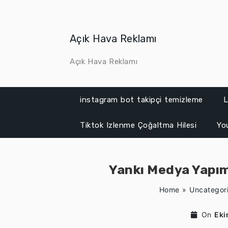
Skip
to
content
Açık Hava Reklamı
Açık Hava Reklamı
instagram bot takipçi temizleme
L
Tiktok Izlenme Çoğaltma Hilesi
Yo
Yankı Medya Yapım
Home
»
Uncategor
On
Eki