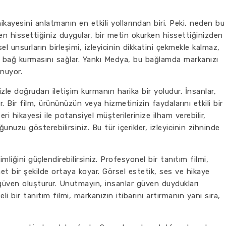
ikayesini anlatmanın en etkili yollarından biri. Peki, neden bu
en hissettiğiniz duygular, bir metin okurken hissettiğinizden
el unsurların birleşimi, izleyicinin dikkatini çekmekle kalmaz,
 bağ kurmasını sağlar. Yankı Medya, bu bağlamda markanızı
nuyor.
izle doğrudan iletişim kurmanın harika bir yoludur. İnsanlar,
ir. Bir film, ürününüzün veya hizmetinizin faydalarını etkili bir
eri hikayesi ile potansiyel müşterilerinize ilham verebilir,
nuzu gösterebilirsiniz. Bu tür içerikler, izleyicinin zihninde
mliğini güçlendirebilirsiniz. Profesyonel bir tanıtım filmi,
t bir şekilde ortaya koyar. Görsel estetik, ses ve hikaye
de güven oluşturur. Unutmayın, insanlar güven duydukları
li bir tanıtım filmi, markanızın itibarını artırmanın yanı sıra,