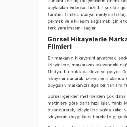
Günümüzde dijital içeriklerin önemi 
paylaşılan videolar, hızlı bir şekilde g
tanıtım filmleri, sosyal medya stratejini
çekmek ve etkileşim sağlamak için etkil
fark yaratmasını sağlar.
Görsel Hikayelerle Marka
Filmleri
Bir markanın hikayesini anlatmak, sad
İzleyicilere, markanızın arkasındaki de
Medya, bu noktada devreye giriyor. Onl
hikayeler sunarak, izleyicilerin aklında 
duygular, markanızla ilgili bir tanıtım fi
Görsel içerikler, metinlerden çok daha hı
metinlere göre daha hızlı işler. Yankı
bulundurarak, izleyicilere akılda kalıcı
izleyicinin duygularını harekete geçirir