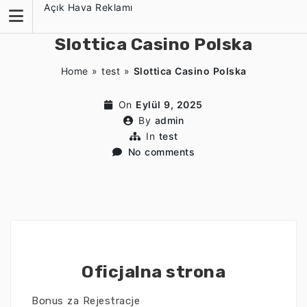
Skip
Açık Hava Reklamı
to
content
Slottica Casino Polska
Home
»
test
»
Slottica Casino Polska
On
Eylül 9, 2025
By
admin
In
test
No comments
Oficjalna strona
Bonus za Rejestracje