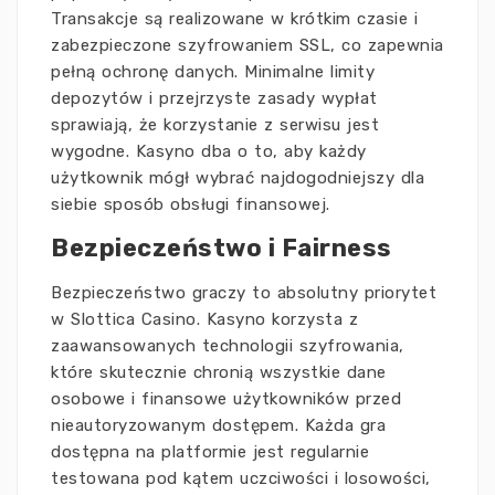
Transakcje są realizowane w krótkim czasie i
zabezpieczone szyfrowaniem SSL, co zapewnia
pełną ochronę danych. Minimalne limity
depozytów i przejrzyste zasady wypłat
sprawiają, że korzystanie z serwisu jest
wygodne. Kasyno dba o to, aby każdy
użytkownik mógł wybrać najdogodniejszy dla
siebie sposób obsługi finansowej.
Bezpieczeństwo i Fairness
Bezpieczeństwo graczy to absolutny priorytet
w Slottica Casino. Kasyno korzysta z
zaawansowanych technologii szyfrowania,
które skutecznie chronią wszystkie dane
osobowe i finansowe użytkowników przed
nieautoryzowanym dostępem. Każda gra
dostępna na platformie jest regularnie
testowana pod kątem uczciwości i losowości,