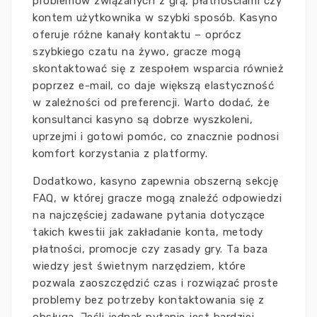
problemów związanych z grą, płatnościami czy
kontem użytkownika w szybki sposób. Kasyno
oferuje różne kanały kontaktu – oprócz
szybkiego czatu na żywo, gracze mogą
skontaktować się z zespołem wsparcia również
poprzez e-mail, co daje większą elastyczność
w zależności od preferencji. Warto dodać, że
konsultanci kasyno są dobrze wyszkoleni,
uprzejmi i gotowi pomóc, co znacznie podnosi
komfort korzystania z platformy.
Dodatkowo, kasyno zapewnia obszerną sekcję
FAQ, w której gracze mogą znaleźć odpowiedzi
na najczęściej zadawane pytania dotyczące
takich kwestii jak zakładanie konta, metody
płatności, promocje czy zasady gry. Ta baza
wiedzy jest świetnym narzędziem, które
pozwala zaoszczędzić czas i rozwiązać proste
problemy bez potrzeby kontaktowania się z