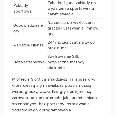
Tak, dostępne zakłady na
Zakłady
wydarzenia sportowe na
sportowe
całym świecie
Narzędzia do wykluczenia
Odpowiedzialne
gracza i ustawiania limitów
gry
gry
24/7 przez czat na żywo
Wsparcie klienta
oraz e-mail
Szyfrowanie SSL i
Bezpieczeństwo
bezpieczne metody
płatności
W ofercie Slottica znajdziesz najlepsze gry,
które cieszą się największą popularnością
wśród graczy. Wszystkie gry dostępne są
zarówno na komputerach, jak i urządzeniach
przenośnych, bez potrzeby instalowania
dodatkowego oprogramowania.