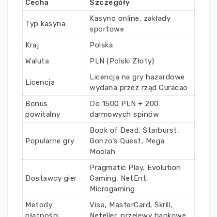
Cecha
Szczegóły
Kasyno online, zakłady
Typ kasyna
sportowe
Kraj
Polska
Waluta
PLN (Polski Złoty)
Licencja na gry hazardowe
Licencja
wydana przez rząd Curacao
Bonus
Do 1500 PLN + 200
powitalny
darmowych spinów
Book of Dead, Starburst,
Popularne gry
Gonzo’s Quest, Mega
Moolah
Pragmatic Play, Evolution
Dostawcy gier
Gaming, NetEnt,
Microgaming
Metody
Visa, MasterCard, Skrill,
płatności
Neteller, przelewy bankowe