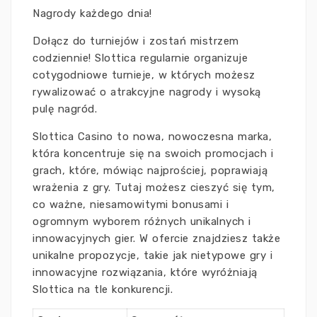
Nagrody każdego dnia!
Dołącz do turniejów i zostań mistrzem
codziennie! Slottica regularnie organizuje
cotygodniowe turnieje, w których możesz
rywalizować o atrakcyjne nagrody i wysoką
pulę nagród.
Slottica Casino to nowa, nowoczesna marka,
która koncentruje się na swoich promocjach i
grach, które, mówiąc najprościej, poprawiają
wrażenia z gry. Tutaj możesz cieszyć się tym,
co ważne, niesamowitymi bonusami i
ogromnym wyborem różnych unikalnych i
innowacyjnych gier. W ofercie znajdziesz także
unikalne propozycje, takie jak nietypowe gry i
innowacyjne rozwiązania, które wyróżniają
Slottica na tle konkurencji.