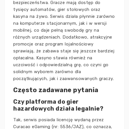
bezpieczeństwa. Gracze mają dostęp do
tysięcy automatów, gier stołowych oraz
kasyna na żywo. Serwis działa płynnie zarówno
na komputerze stacjonarnym, jak i w wersji
mobilnej, co daje pełną swobodę gry na
różnych urządzeniach. Dodatkowo, atrakcyjne
promocje oraz program lojalnościowy
sprawiają, że zabawa staje się jeszcze bardziej
opłacalna. Kasyno stawia również na
uczciwość i odpowiedzialną grę, co czyni go
solidnym wyborem zarówno dla
początkujących, jak i zaawansowanych graczy.
Często zadawane pytania
Czy platforma do gier
hazardowych działa legalnie?
Tak, serwis posiada licencję wydaną przez
Curacao eGaming (nr: 5536/JAZ), co oznacza,