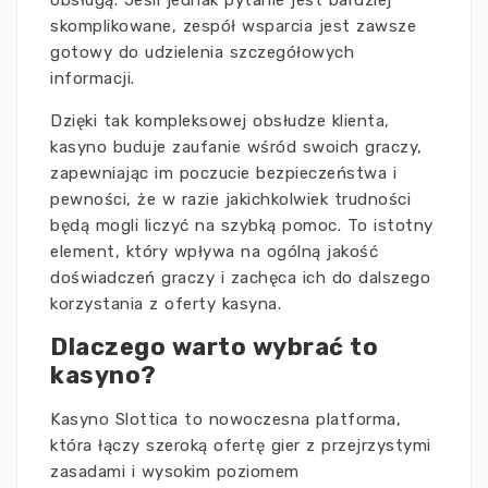
obsługą. Jeśli jednak pytanie jest bardziej
skomplikowane, zespół wsparcia jest zawsze
gotowy do udzielenia szczegółowych
informacji.
Dzięki tak kompleksowej obsłudze klienta,
kasyno buduje zaufanie wśród swoich graczy,
zapewniając im poczucie bezpieczeństwa i
pewności, że w razie jakichkolwiek trudności
będą mogli liczyć na szybką pomoc. To istotny
element, który wpływa na ogólną jakość
doświadczeń graczy i zachęca ich do dalszego
korzystania z oferty kasyna.
Dlaczego warto wybrać to
kasyno?
Kasyno Slottica to nowoczesna platforma,
która łączy szeroką ofertę gier z przejrzystymi
zasadami i wysokim poziomem