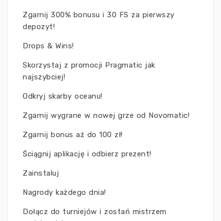
Zgarnij 300% bonusu i 30 FS za pierwszy
depozyt!
Drops & Wins!
Skorzystaj z promocji Pragmatic jak
najszybciej!
Odkryj skarby oceanu!
Zgarnij wygrane w nowej grze od Novomatic!
Zgarnij bonus aż do 100 zł!
Ściągnij aplikację i odbierz prezent!
Zainstaluj
Nagrody każdego dnia!
Dołącz do turniejów i zostań mistrzem