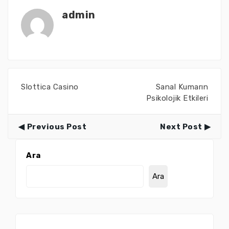
admin
Slottica Casino
Sanal Kumarın
Psikolojik Etkileri
Previous Post
Next Post
Ara
Ara