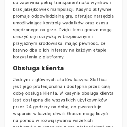
co zapewnia pełną transparentność wyników i
brak jakiejkolwiek manipulacji. Kasyno aktywnie
promuje odpowiedzialną grę, oferując narzędzia
umożliwiające kontrolę wydatków oraz czasu
spędzanego na grze. Dzięki temu gracze mogą
cieszyć się rozrywką w bezpiecznym i
przyjaznym środowisku, mając pewność, że
kasyno dba o ich interesy na każdym etapie
korzystania z platformy.
Obsługa klienta
Jednym z głównych atutów kasyna Slottica
jest jego profesjonalna i dostępna przez całą
dobę obsługa klienta. W kasynie obsługa klienta
jest dostępna dla wszystkich użytkowników
przez 24 godziny na dobę, co gwarantuje
wsparcie w każdej chwili. Gracze mogą liczyć
na pomoc w rozwiązywaniu wszelkich