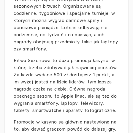
sezonowych bitwach. Organizowane są
codzienne, tygodniowe i specjalne turnieje, w
których można wygrać darmowe spiny i
bonusowe pieniądze. Loterie odbywają się
codziennie, co tydzień i co miesiąc, a ich
nagrody obejmują przedmioty takie jak laptopy
czy smartfony.
Bitwa Sezonowa to duża promocja kasyno, w
której trzeba zdobywać jak najwięcej punktów.
Za każde wydane 500 zł dostajesz 1 punkt, a
im wyżej jesteś na liście liderów, tym lepsza
nagroda czeka na ciebie. Główna nagroda
obecnego sezonu to Apple iMac, ale są też do
wygrania smartfony, laptopy, telewizory,
tablety, smartwatche i aparaty fotograficzne.
Promocje w kasyno są głównie nastawione na
to, aby dawać graczom powód do dalszej gry,