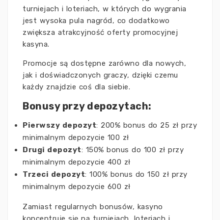
turniejach i loteriach, w których do wygrania
jest wysoka pula nagród, co dodatkowo
zwiększa atrakcyjność oferty promocyjnej
kasyna.
Promocje są dostępne zarówno dla nowych,
jak i doświadczonych graczy, dzięki czemu
każdy znajdzie coś dla siebie.
Bonusy przy depozytach:
Pierwszy depozyt
: 200% bonus do 25 zł przy
minimalnym depozycie 100 zł
Drugi depozyt
: 150% bonus do 100 zł przy
minimalnym depozycie 400 zł
Trzeci depozyt
: 100% bonus do 150 zł przy
minimalnym depozycie 600 zł
Zamiast regularnych bonusów, kasyno
koncentruje się na turniejach, loteriach i