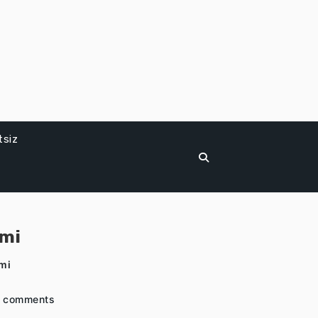
tsiz
imi
mi
 comments