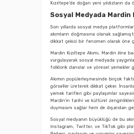
Kızıltepe'de doğan yeni yıldızların da 
Sosyal Medyada Mardin Kı
Son yıllarda sosyal medya platformları, 
akımların doğmasına olanak sağlamışt
dikkat çekici bir fenomen olarak öne çı
Mardin Kızıltepe Akımı, Mardin iline bağ
vurgulayarak sosyal medyada yaygınlaşa
folklorik danslar ve yöresel yemekler g
Akımın popülerleşmesinde birçok faktör 
görseller üreterek dikkat çeker. İnsanla
yemek tarifleri gibi paylaşımlar sayesi
Mardin'in tarihi ve kültürel zenginlikl
duymasını sağlar hem de dışarıdan gele
Sosyal medyanın büyüklüğü de bu akımın 
Instagram, Twitter, ve TikTok gibi plat
Beğeni, paylaşım ve yorumlar sayesind