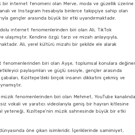
ik bir internet fenomeni olan Merve, moda ve güzellik üzerine
kanalı ve Instagram hesabıyla binlerce takipçiye sahip olan
ıyla gençler arasında büyük bir etki uyandırmaktadır.
i dolu internet fenomenlerinden biri olan Ali, TikTok
 ulaşmıştır. Kendine özgü tarzı ve mizah anlayışıyla,
adır. Ali, yerel kültürü mizahi bir şekilde ele alarak
net fenomenlerinden biri olan Ayşe, toplumsal konulara değine
 etkileyici paylaşımları ve güçlü sesiyle, gençler arasında
çabaları, Kızıltepe'deki birçok insanın dikkatini çekmiş ve
oynamıştır.
i müzik fenomenlerinden biri olan Mehmet, YouTube kanalınd
siz vokali ve yaratıcı videolarıyla geniş bir hayran kitlesine
 yeteneği, Kızıltepe'nin müzik sahnesinde büyük bir etki
dünyasında öne çıkan isimleridir. İçeriklerinde samimiyet,