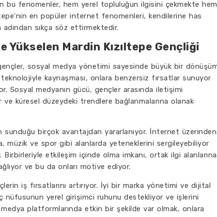
en bu fenomenler, hem yerel topluluğun ilgisini çekmekte he
ıltepe'nin en popüler internet fenomenleri, kendilerine has
da adından sıkça söz ettirmektedir.
e Yükselen Mardin Kızıltepe Gençliği
n gençler, sosyal medya yönetimi sayesinde büyük bir dönüşü
 teknolojiyle kaynaşması, onlara benzersiz fırsatlar sunuyor
or. Sosyal medyanın gücü, gençler arasında iletişimi
ıyor ve küresel düzeydeki trendlere bağlanmalarına olanak
ın sunduğu birçok avantajdan yararlanıyor. İnternet üzerinden
da, müzik ve spor gibi alanlarda yeteneklerini sergileyebiliyor
r. Birbirleriyle etkileşim içinde olma imkanı, ortak ilgi alanlarına
ağlıyor ve bu da onları motive ediyor.
rin iş fırsatlarını artırıyor. İyi bir marka yönetimi ve dijital
ç nüfusunun yerel girişimci ruhunu destekliyor ve işlerini
 medya platformlarında etkin bir şekilde var olmak, onlara