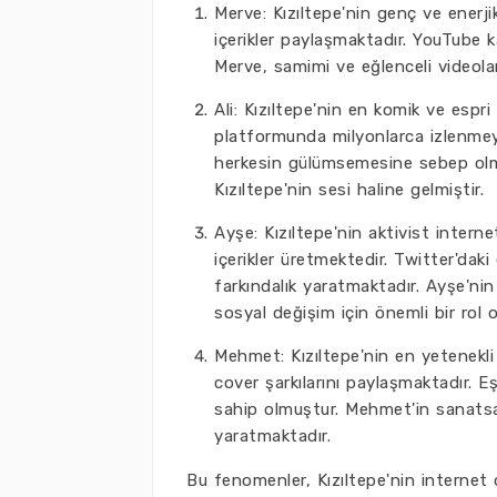
Merve: Kızıltepe'nin genç ve enerj
içerikler paylaşmaktadır. YouTube 
Merve, samimi ve eğlenceli videolar
Ali: Kızıltepe'nin en komik ve espr
platformunda milyonlarca izlenmeye
herkesin gülümsemesine sebep olmakt
Kızıltepe'nin sesi haline gelmiştir.
Ayşe: Kızıltepe'nin aktivist inter
içerikler üretmektedir. Twitter'daki
farkındalık yaratmaktadır. Ayşe'nin 
sosyal değişim için önemli bir rol 
Mehmet: Kızıltepe'nin en yetenekl
cover şarkılarını paylaşmaktadır. Eş
sahip olmuştur. Mehmet'in sanatsal
yaratmaktadır.
Bu fenomenler, Kızıltepe'nin internet 