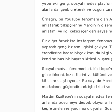
yetenekli genç, sosyal medya platforml
alanlarda içerik üreterek ve özgün tarzl
Örneğin, bir YouTube fenomeni olan Ahm
anlatarak takipçilerine Mardin'in gize
anlatımı ve ilgi çekici içerikleri sayesi
Bir diğer örnek ise Instagram fenome
yaparak genç kızların ilgisini çekiyor.
trendlerine kadar birçok konuda bilgi ver
kendine has bir hayran kitlesi oluşmuş
Sosyal medya fenomenleri, Kızıltepe'ni
güzelliklerini, lezzetlerini ve kültürel z
kitlelere ulaştırıyorlar. Bu sayede Mard
markalarını güçlendirerek işbirlikleri v
Mardin Kızıltepe'nin sosyal medya fe
anlamda büyümeye destek oluyorlar he
keşfetmelerine yardımcı oluyorlar. So