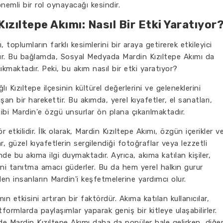
önemli bir rol oynayacağı kesindir.
zıltepe Akımı: Nasıl Bir Etki Yaratıyor
toplumların farklı kesimlerini bir araya getirerek etkileyici
ır. Bu bağlamda, Sosyal Medyada Mardin Kızıltepe Akımı da
kmaktadır. Peki, bu akım nasıl bir etki yaratıyor?
lı Kızıltepe ilçesinin kültürel değerlerini ve geleneklerini
n bir harekettir. Bu akımda, yerel kıyafetler, el sanatları,
ibi Mardin'e özgü unsurlar ön plana çıkarılmaktadır.
etkilidir. İlk olarak, Mardin Kızıltepe Akımı, özgün içerikler v
r, güzel kıyafetlerin sergilendiği fotoğraflar veya lezzetli
nde bu akıma ilgi duymaktadır. Ayrıca, akıma katılan kişiler,
erini tanıtma amacı güderler. Bu da hem yerel halkın gurur
n insanların Mardin'i keşfetmelerine yardımcı olur.
etkisini artıran bir faktördür. Akıma katılan kullanıcılar,
formlarda paylaşımlar yaparak geniş bir kitleye ulaşabilirler.
e Mardin Kızıltepe Akımı daha da popüler hale gelirken, diğe