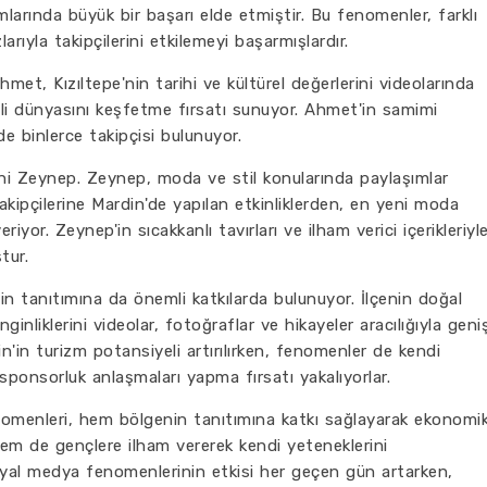
arında büyük bir başarı elde etmiştir. Bu fenomenler, farklı
arıyla takipçilerini etkilemeyi başarmışlardır.
et, Kızıltepe'nin tarihi ve kültürel değerlerini videolarında
mli dünyasını keşfetme fırsatı sunuyor. Ahmet'in samimi
nde binlerce takipçisi bulunuyor.
ni Zeynep. Zeynep, moda ve stil konularında paylaşımlar
 Takipçilerine Mardin'de yapılan etkinliklerden, en yeni moda
iyor. Zeynep'in sıcakkanlı tavırları ve ilham verici içerikleriyl
tur.
n tanıtımına da önemli katkılarda bulunuyor. İlçenin doğal
enginliklerini videolar, fotoğraflar ve hikayeler aracılığıyla geni
in'in turizm potansiyeli artırılırken, fenomenler de kendi
e sponsorluk anlaşmaları yapma fırsatı yakalıyorlar.
nomenleri, hem bölgenin tanıtımına katkı sağlayarak ekonomi
m de gençlere ilham vererek kendi yeteneklerini
syal medya fenomenlerinin etkisi her geçen gün artarken,