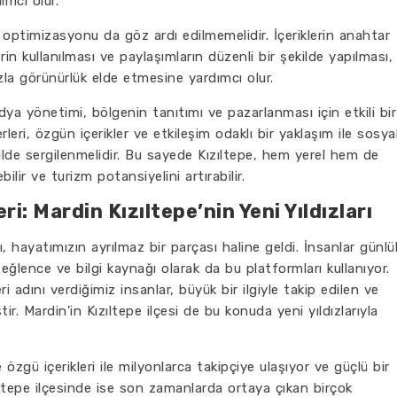
ımcı olur.
ptimizasyonu da göz ardı edilmemelidir. İçeriklerin anahtar
erin kullanılması ve paylaşımların düzenli bir şekilde yapılması,
la görünürlük elde etmesine yardımcı olur.
dya yönetimi, bölgenin tanıtımı ve pazarlanması için etkili bir
erleri, özgün içerikler ve etkileşim odaklı bir yaklaşım ile sosya
ilde sergilenmelidir. Bu sayede Kızıltepe, hem yerel hem de
bilir ve turizm potansiyelini artırabilir.
: Mardin Kızıltepe’nin Yeni Yıldızları
, hayatımızın ayrılmaz bir parçası haline geldi. İnsanlar günlü
ğlence ve bilgi kaynağı olarak da bu platformları kullanıyor.
dını verdiğimiz insanlar, büyük bir ilgiyle takip edilen ve
ştir. Mardin'in Kızıltepe ilçesi de bu konuda yeni yıldızlarıyla
zgü içerikleri ile milyonlarca takipçiye ulaşıyor ve güçlü bir
zıltepe ilçesinde ise son zamanlarda ortaya çıkan birçok