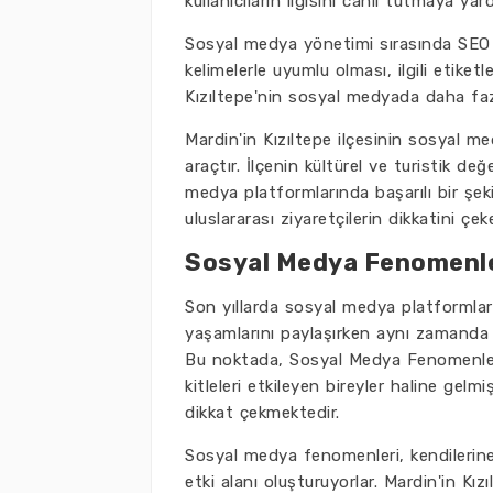
kullanıcıların ilgisini canlı tutmaya yard
Sosyal medya yönetimi sırasında SEO o
kelimelerle uyumlu olması, ilgili etiketl
Kızıltepe'nin sosyal medyada daha faz
Mardin'in Kızıltepe ilçesinin sosyal me
araçtır. İlçenin kültürel ve turistik değ
medya platformlarında başarılı bir şek
uluslararası ziyaretçilerin dikkatini çeke
Sosyal Medya Fenomenleri
Son yıllarda sosyal medya platformları
yaşamlarını paylaşırken aynı zamanda e
Bu noktada, Sosyal Medya Fenomenleri a
kitleleri etkileyen bireyler haline gelmi
dikkat çekmektedir.
Sosyal medya fenomenleri, kendilerine ö
etki alanı oluşturuyorlar. Mardin'in Kı