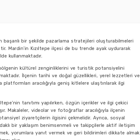
aşarılı bir şekilde pazarlama stratejileri oluşturabilmeleri
tir. Mardin'in Kızıltepe ilçesi de bu trende ayak uydurarak
lde kullanmaktadır.
lgenin kültürel zenginliklerini ve turistik potansiyelini
tadır. İlçenin tarihi ve doğal güzellikleri, yerel lezzetleri ve
platformları aracılığıyla geniş kitlelere ulaştırılarak ilgi
epe'nin tanıtımı yapılırken, özgün içerikler ve ilgi çekici
r. Makaleler, videolar ve fotoğraflar aracılığıyla ilçenin
tansiyel ziyaretçilerin ilgisini çekmelidir. Ayrıca, sosyal
klı bir yaklaşım benimsenmeli ve takipçilerle aktif iletişim
ermek, yorumlara yanıt vermek ve geri bildirimleri dikkate almak