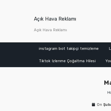
Skip
to
content
Açık Hava Reklamı
Açık Hava Reklamı
instagram bot takipçi temizleme
L
Tiktok Izlenme Çoğaltma Hilesi
Yo
Ma
H
On
Şub