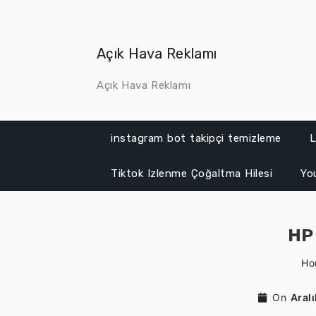
Skip
to
content
Açık Hava Reklamı
Açık Hava Reklamı
instagram bot takipçi temizleme
L
Tiktok Izlenme Çoğaltma Hilesi
Yo
HP 
Ho
On
Aral