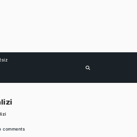
tsiz
lizi
izi
o comments