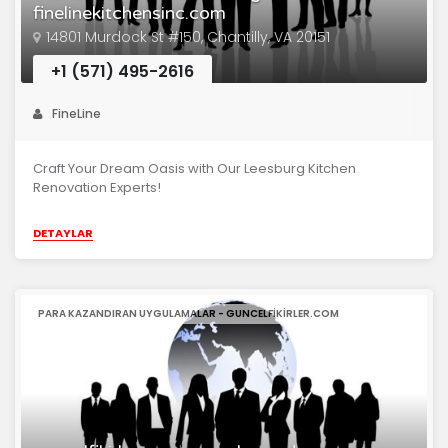
finelinekitchensinc.com
14801 Murdock St #150, Chantilly, VA 20151
+1 (571) 495-2616
FineLine
Craft Your Dream Oasis with Our Leesburg Kitchen
Renovation Experts!
DETAYLAR
PARA KAZANDIRAN UYGULAMALAR - GUNCELFIKIRLER.COM