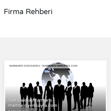
Firma Rehberi
MARMARIS SON DAKIKA - MARMARISYENISAYFA.COM
Son Dakika Marmaris -
marmarisyenisayfa.com