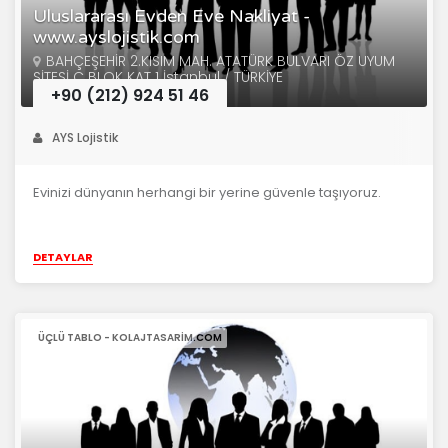
Uluslararası Evden Eve Nakliyat -
www.ayslojistik.com
BAHÇEŞEHİR 2.KISIM MAH. ATATÜRK BULVARI ÖZ UYUM
SİTESİ C BLOK KAT 1 İstanbul / TÜRKİYE
+90 (212) 924 51 46
AYS Lojistik
Evinizi dünyanın herhangi bir yerine güvenle taşıyoruz.
DETAYLAR
ÜÇLÜ TABLO - KOLAJTASARIM.COM