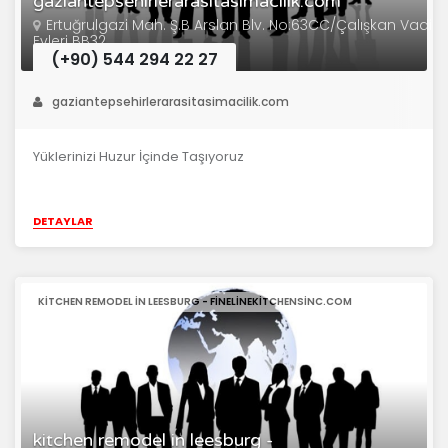
gaziantepsehirlerarasitasimacilik.com
Ertuğrulgazi Mah. Ş.B Arslan Blv. No:63CC/Çalışkan Vadi
Evleri BB32
(+90) 544 294 22 27
gaziantepsehirlerarasitasimacilik.com
Yüklerinizi Huzur İçinde Taşıyoruz
DETAYLAR
KITCHEN REMODEL IN LEESBURG - FINELINEKITCHENSINC.COM
kitchen remodel in leesburg -