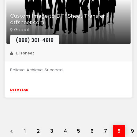
Custom Image to DTFSheet Transfer -
dtfsheet.com
Global
(888) 301-4818
DTFSheet
Believe. Achieve. Succeed.
DETAYLAR
Previous
1
2
3
4
5
6
7
8
9