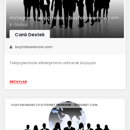
instagram takipçi hilesi - buyfollowernow.com
Global
Canlı Destek
buyfollowernow.com
Takipçilerinizle etkileşiminizi artırarak büyüyün.
DETAYLAR
CUSTOM IMAGE TO DTFSHEET TRANSFER - DTFSHEET.COM