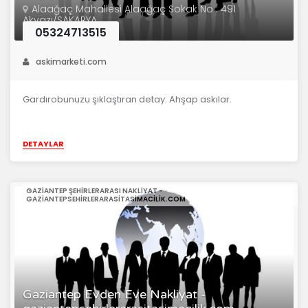
Alaağaç Mahallesi Alaağaç Sokak No : 491
Akyazı/SAKARYA
05324713515
askimarketi.com
Gardırobunuzu şıklaştıran detay: Ahşap askılar.
DETAYLAR
GAZIANTEP ŞEHIRLERARASI NAKLIYAT -
GAZIANTEPSEHIRLERARASITASIMACILIK.COM
Gaziantep Evden Eve Nakliyat -