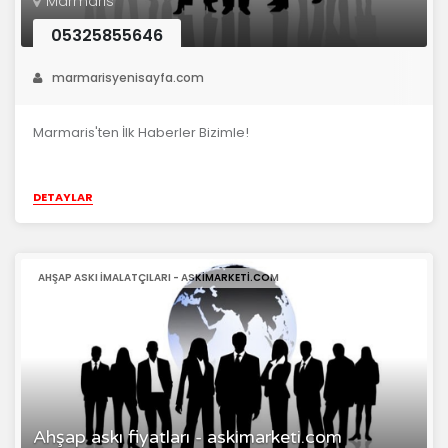
Marmaris
05325855646
marmarisyenisayfa.com
Marmaris'ten İlk Haberler Bizimle!
DETAYLAR
AHŞAP ASKI IMALATÇILARI - ASKIMARKETI.COM
Ahşap askı fiyatları - askimarketi.com