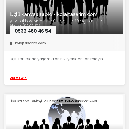
Üçlü kanvas tablo - kolajtasarim.com
Batakköy Mah. D-140 Cad. No:297 İç Kapı No:1
Akyazı/SAKARYA
0533 460 46 54
kolajtasarim.com
Üçlü tablolarla yaşam alanınızı yeniden tanımlayın.
DETAYLAR
INSTAGRAM TAKIPÇI ARTIRMA - BUYFOLLOWERNOW.COM