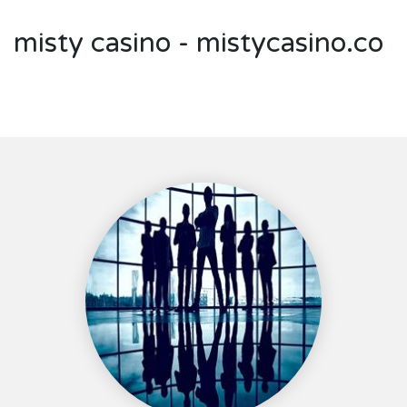
misty casino - mistycasino.co