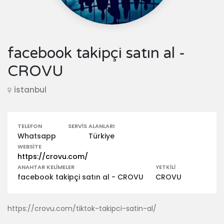
facebook takipçi satın al -
CROVU
İstanbul
TELEFON
SERVIS ALANLARI
Whatsapp
Türkiye
WEBSITE
https://crovu.com/
ANAHTAR KELIMELER
YETKILI
facebook takipçi satın al - CROVU
CROVU
https://crovu.com/tiktok-takipci-satin-al/