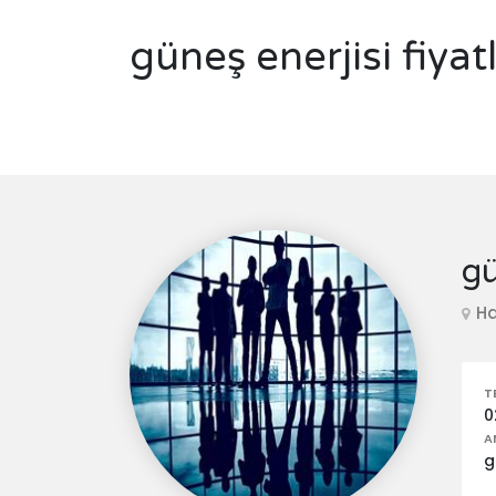
güneş enerjisi fiyat
gü
Ha
T
0
A
g