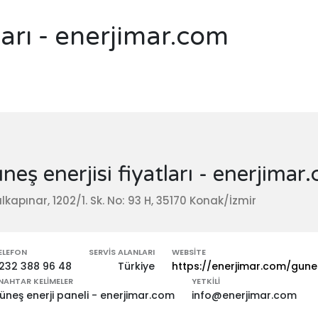
ları - enerjimar.com
neş enerjisi fiyatları - enerjimar
lkapınar, 1202/1. Sk. No: 93 H, 35170 Konak/İzmir
ELEFON
SERVIS ALANLARI
WEBSITE
232 388 96 48
Türkiye
https://enerjimar.com/gune
NAHTAR KELIMELER
YETKILI
üneş enerji paneli - enerjimar.com
info@enerjimar.com